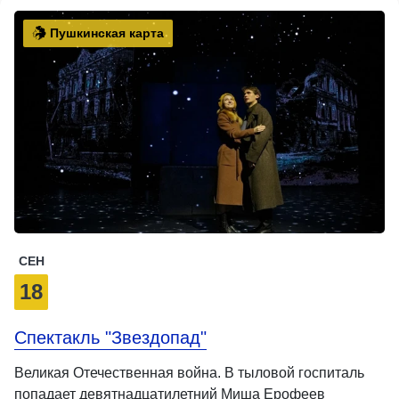
Пушкинская карта
СЕН
18
Спектакль "Звездопад"
Великая Отечественная война. В тыловой госпиталь
попадает девятнадцатилетний Миша Ерофеев