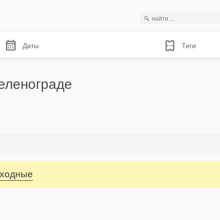
Даты
Теги
еленограде
ыходные