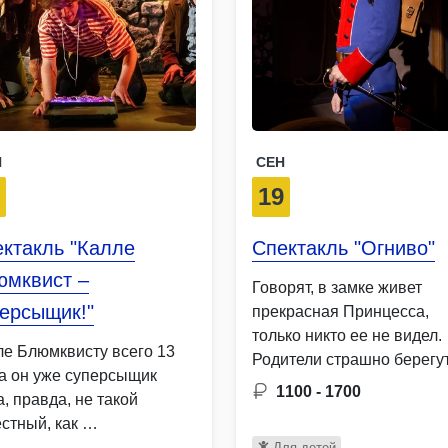
Н
СЕН
3
19
ктакль "Калле
Спектакль "Огниво"
юмквист –
Говорят, в замке живет
ерсыщик!"
прекрасная Принцесса,
только никто ее не видел.
ле Блюмквисту всего 13
Родители страшно берегу
 а он уже суперсыщик
любимое …
1100 - 1700
, правда, не такой
естный, как …
Для детей