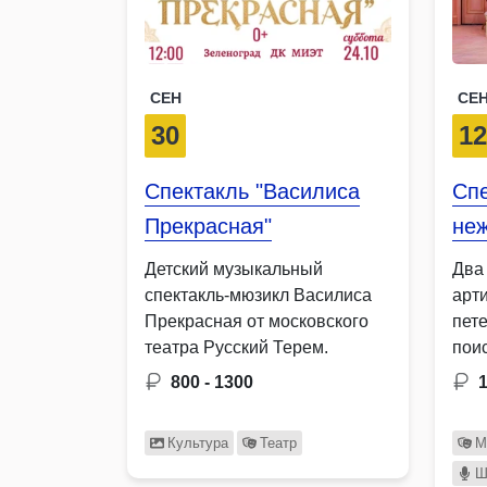
СЕН
СЕ
30
1
Спектакль "Василиса
Спе
Прекрасная"
неж
Детский музыкальный
Два
спектакль-мюзикл Василиса
арт
Прекрасная от московского
пет
театра Русский Терем.
пои
в б
800 - 1300
Культура
Театр
М
Ш