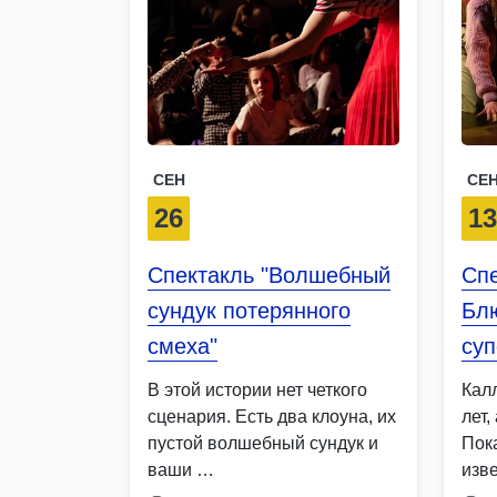
СЕН
СЕ
26
1
Спектакль "Волшебный
Спе
сундук потерянного
Бл
смеха"
суп
В этой истории нет четкого
Кал
сценария. Есть два клоуна, их
лет,
пустой волшебный сундук и
Пока
ваши …
изв