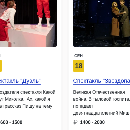
Н
СЕН
7
18
ктакль "Дуэль"
Спектакль "Звездопа
создателя спектакля Какой
Великая Отечественная
ут Миколка.. Ах, какой я
война. В тыловой госпита
ал рассказ Пишу на тему
попадает
девятнадцатилетний Миш
Ерофеев сибиряк,
1600 - 1500
1400 - 2000
детдомовец, неопытный,