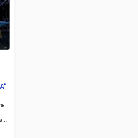
д"
ль
а