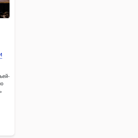
и
ьей-
мо
ь