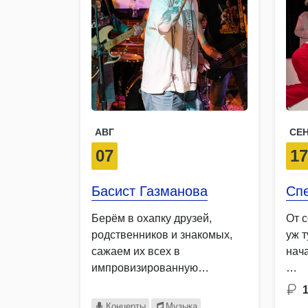
АВГ
СЕ
07
1
Басист Газманова
Спе
Берём в охапку друзей,
От 
родственников и знакомых,
уж т
сажаем их всех в
нач
импровизированную
…
маршрутку под названием …
Концерты
Музыка