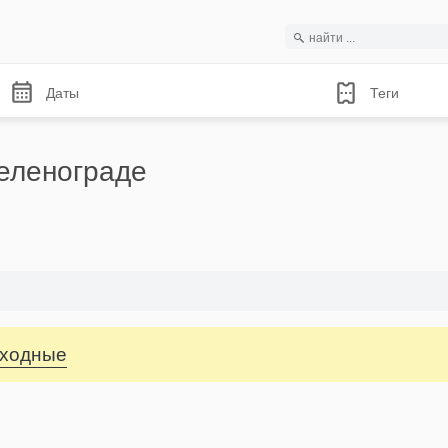
Даты
Теги
еленограде
ыходные