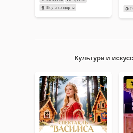
Шоу и концерты
П
Культура и искус