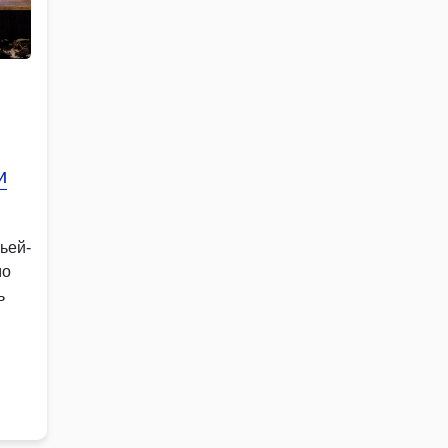
и
ьей-
мо
ь