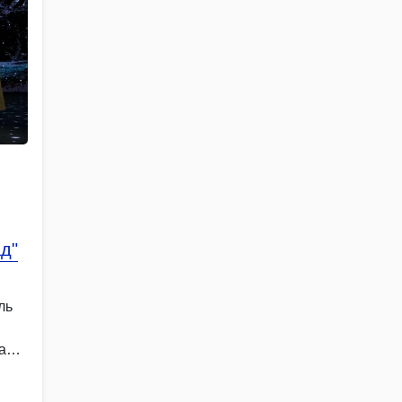
д"
ль
а