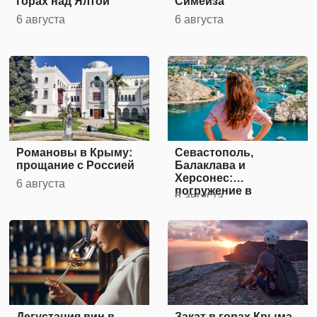
горах над Ялтой
Симеиза
6 августа
6 августа
Романовы в Крыму:
Севастополь,
прощание с Россией
Балаклава и
Херсонес:
6 августа
погружение в
6 августа
историю Крыма
Дегустация вин в
Закат в горах Крыма