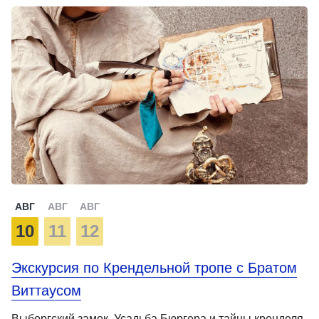
АВГ
АВГ
АВГ
10
11
12
Экскурсия по Крендельной тропе с Братом
Виттаусом
Выборгский замок, Усадьба Бюргера и тайны кренделя