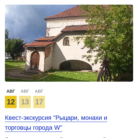
АВГ
АВГ
АВГ
12
13
17
Квест-экскурсия "Рыцари, монахи и
торговцы города W"