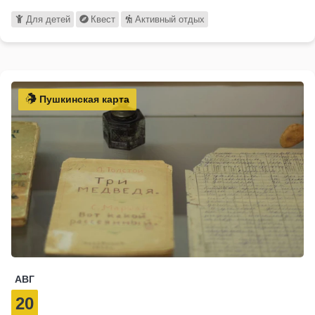
Для детей
Квест
Активный отдых
Пушкинская карта
АВГ
20