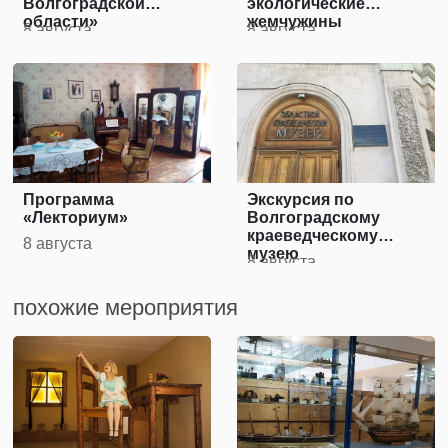
Волгоградской
экологические
области»
жемчужины
8 августа
8 августа
Волгоградской
области»
Программа
Экскурсия по
«Лекториум»
Волгоградскому
краеведческому
8 августа
музею
8 августа
похожие мероприятия