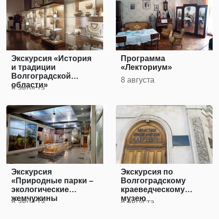
Экскурсия «История
Программа
и традиции
«Лекториум»
Волгоградской
8 августа
области»
8 августа
Экскурсия
Экскурсия по
«Природные парки –
Волгоградскому
экологические
краеведческому
жемчужины
музею
8 августа
8 августа
Волгоградской
области»