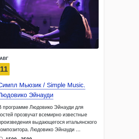
АВГ
11
Симпл Мьюзик / Simple Music.
Людовико Эйнауди
В программе Людовико Эйнауди для
гостей прозвучат всемирно известные
произведения выдающегося итальянского
композитора. Людовико Эйнауди …