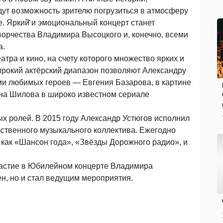
дут возможность зрителю погрузиться в атмосферу
. Яркий̆ и эмоциональный концерт станет
ворчества Владимира Высоцкого и, конечно, всеми
а.
еатра и кино, на счету которого множество ярких и
ирокий актёрский диапазон позволяют Александру
ми любимых героев — Евгения Базарова, в картине
ана Шилова в широко известном сериале
х ролей. В 2015 году Александр Устюгов исполнил
ственного музыкального коллектива. Ежегодно
 как «Шансон года», «Звёзды Дорожного радио», и
частие в Юбилейном концерте Владимира
ен, но и стал ведущим мероприятия.