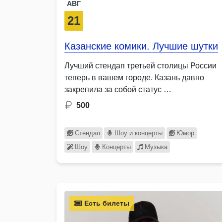
АВГ
21
Казанские комики. Лучшие шутки
Лучший стендап третьей столицы России
теперь в вашем городе. Казань давно
закрепила за собой статус …
500
Стендап
Шоу и концерты
Юмор
Шоу
Концерты
Музыка
Есть билеты