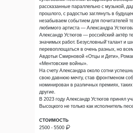
рассказанные параллельно с музыкой, да
прошлого, с радостью заглянуть в будущее
незабываем событием для почитателей т
любимого артиста — Александра Устюгов
Александр Устюгов — российский актёр т
значимых работ. Безусловный̆ талант и ш
перевоплощаться в очень разных, но все
Авдотьи Смирновой «Отцы и Дети», Ром
«Ментовские войны».
На счету Александра около сотни успешны
свою давнюю мечту, став фронтменом соб
номинирован в различных премиях, таких
другие.
В 2023 году Александр Устюгов принял у
Высоцкого не только как исполнитель пес
СТОИМОСТЬ
2500 - 5500