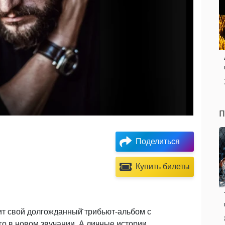
п
Поделиться
Купить билеты
т свой долгожданный̆ трибьют-альбом с
 в новом звучании. А личные истории,