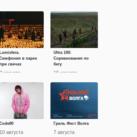
Lumisfera.
Ultra 100:
Симфония в парке
Соревнования по
при свечах
бегу
7 августа
15 августа
Code80
Гриль Фест Волга
10 августа
7 августа