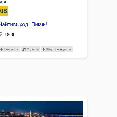
АВГ
08
Найтивыход, Пикчи!
1800
Концерты
Музыка
Шоу и концерты