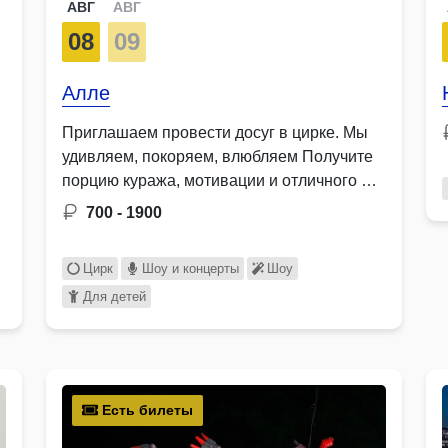
АВГ
АВГ
08
09
Алле
Приглашаем провести досуг в цирке. Мы
удивляем, покоряем, влюбляем Получите
порцию куража, мотивации и отличного …
700 - 1900
Цирк
Шоу и концерты
Шоу
Для детей
Есть билеты