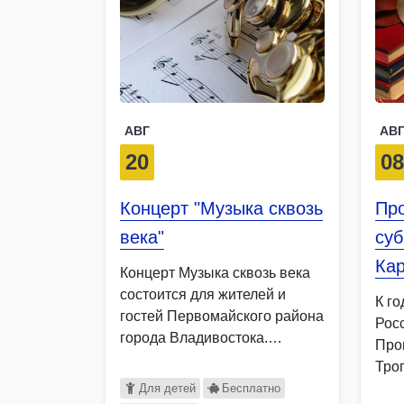
АВГ
АВ
20
0
Концерт "Музыка сквозь
Про
века"
суб
Кар
Концерт Музыка сквозь века
состоится для жителей и
К г
гостей Первомайского района
Рос
города Владивостока.
Про
Преподаватель Алексей …
Тро
муз
Для детей
Бесплатно