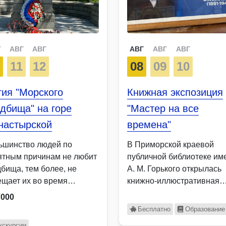
Г
АВГ
АВГ
АВГ
АВГ
АВГ
0
11
12
08
09
10
ия "Морского
Книжная экспозиция
дбища" на горе
"Мастер на все
настырской
времена"
ьшинство людей по
В Приморской краевой
ятным причинам не любит
публичной библиотеке им
дбища, тем более, не
А. М. Горького открылась
ещает их во время
книжно-иллюстративная
ешествий. Зачем грустить
экспозиция Мастер на вс
7000
умать …
Бесплатно
Образование
кскурсии