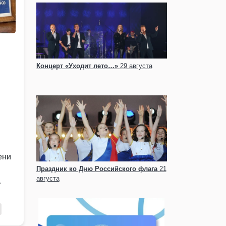
Концерт «Уходит лето…»
29 августа
ени
Праздник ко Дню Российского флага
21
августа
е …