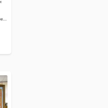
и
ев,