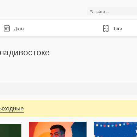
Даты
Теги
ладивостоке
выходные