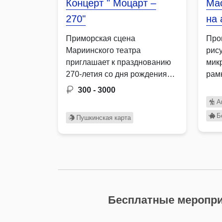
Концерт " Моцарт –
Мас
270"
на 
Приморская сцена
Про
Мариинского театра
рис
приглашает к празднованию
микр
270-летия со дня рождения
рам
Вольфганга Амадея Моцарта.
Зан
300 - 3000
В …
А
Б
Пушкинская карта
Бесплатные меропри