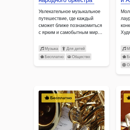
народного оркестра"
и 
Увлекательное музыкальное
Мол
путешествие, где каждый
лау
сможет ближе познакомиться
кон
с ярким и самобытным миром
Худ
русских народных …
Пап
про
Музыка
Для детей
М
Бесплатно
Общество
Б
О
Бесплатно