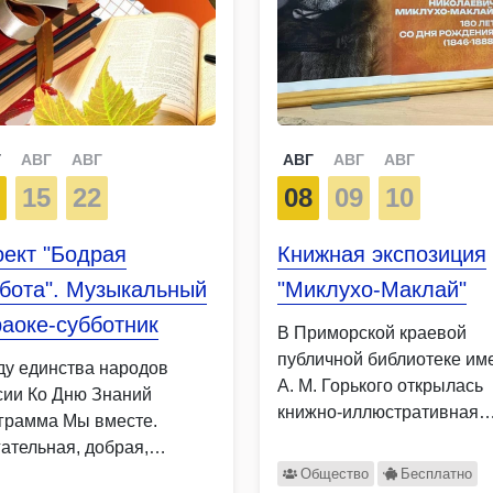
Г
АВГ
АВГ
АВГ
АВГ
АВГ
8
15
22
08
09
10
ект "Бодрая
Книжная экспозиция
бота". Музыкальный
"Миклухо-Маклай"
аоке-субботник
В Приморской краевой
публичной библиотеке им
оду единства народов
А. М. Горького открылась
сии Ко Дню Знаний
книжно-иллюстративная
грамма Мы вместе.
экспозиция, посвящённая
гательная, добрая,
180-летию со …
ыкальная программа …
Общество
Бесплатно