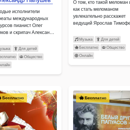
Александр Папушев"
О том, кто такой меломан 
как стать меломаном
одые исполнители
увлекательно расскажет
реаты международных
ведущий Ярослав Тимофе
курсов пианист Олег
который …
яков и скрипач Александр
ушев подготовили
Музыка
Для детей
грамму из …
Бесплатно
Общество
узыка
Для детей
Онлайн
есплатно
Общество
нлайн
Бесплатно
Бесплатно