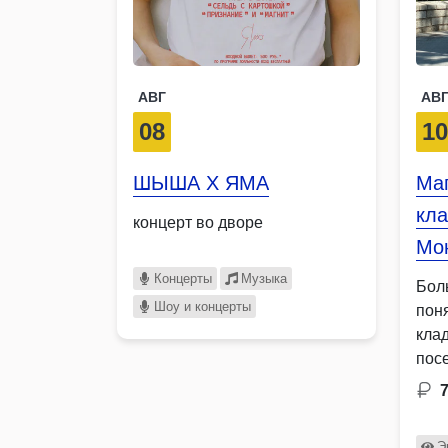
АВГ
АВ
08
1
ШЫША Х ЯМА
Маг
кла
концерт во дворе
Мо
Концерты
Музыка
Бол
Шоу и концерты
пон
кла
пос
пут
и д
Э