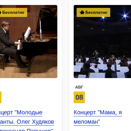
Бесплатно
Бесплатно
Г
АВГ
08
нцерт "Молодые
Концерт "Мама, я
анты. Олег Худяков
меломан"