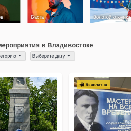
ев
Баста
Золотой ключик
ероприятия в Владивостоке
тегорию
Выберите дату
Бесплатно