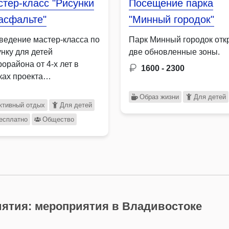
тер-класс "Рисунки
Посещение парка
асфальте"
"Минный городок"
ведение мастер-класса по
Парк Минный городок отк
унку для детей
две обновленные зоны.
орайона от 4-х лет в
1600 - 2300
ках проекта
имательная среда. …
Образ жизни
Для детей
ктивный отдых
Для детей
есплатно
Общество
ятия: мероприятия в Владивостоке