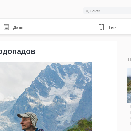
Даты
Теги
водопадов
п