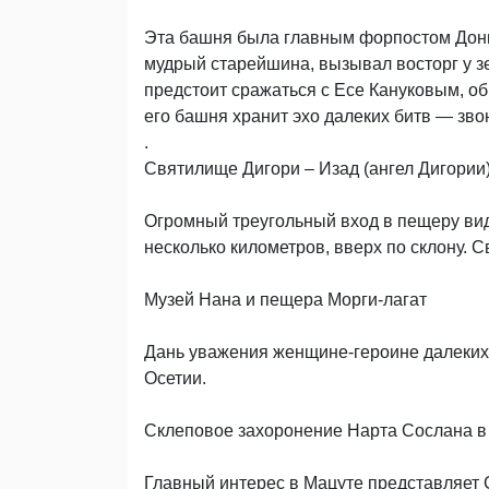
Эта башня была главным форпостом Дони
мудрый старейшина, вызывал восторг у зем
предстоит сражаться с Есе Кануковым, об
его башня хранит эхо далеких битв — зв
.
Святилище Дигори – Изад (ангел Дигории
Огромный треугольный вход в пещеру вид
несколько километров, вверх по склону. 
Музей Нана и пещера Морги-лагат
Дань уважения женщине-героине далеких
Осетии.
Склеповое захоронение Нарта Сослана в
Главный интерес в Мацуте представляет 