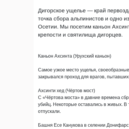
Дигорское ущелье — край первозд
точка сбора альпинистов и одно и
Осетии. Мы посетим каньон Ахсин
крепости и святилища дигорцев.
Каньон Ахсинта (Урухский каньон)
Самое узкое место ущелья, своеобразные
закрывался проход для врагов, пытавших
Ахсинти хед (Чёртов мост)
С «Чёртова моста» в давние времена сбр
убийц. Некоторые оставались в живых. В 
отпускали.
Башня Есе Канукова в селении Донифарс