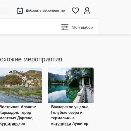
Добавить мероприятие
Мой выбор
охожие мероприятия
Восточная Алания:
Балкарское ущелье,
Кармадон, город
Голубые озера и
мертвых Даргавс,
термальные
Куртатинское
источники Аушигер
7 августа
7 августа
ущелье