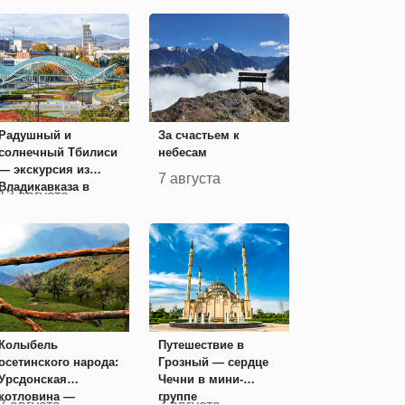
Радушный и
За счастьем к
солнечный Тбилиси
небесам
— экскурсия из
7 августа
Владикавказа в
13 августа
Грузию на 1 день
Колыбель
Путешествие в
осетинского народа:
Грозный — сердце
Урсдонская
Чечни в мини-
котловина —
группе