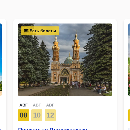
Есть билеты
АВГ
АВГ
АВГ
08
10
12