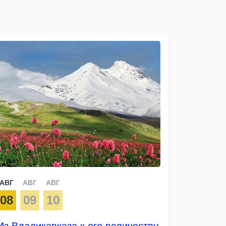
АВГ
АВГ
АВГ
08
09
10