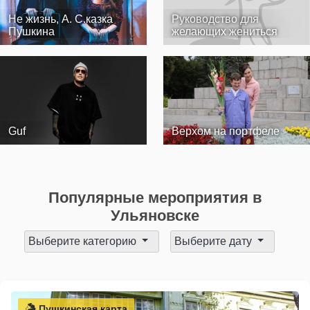
Не жизнь, А. С.казка
Руководство для
Пушкина
желающих жениться
Guf
Верхом на портфеле
Популярные мероприятия в
Ульяновске
Выберите категорию
Выберите дату
Пушкинская карта