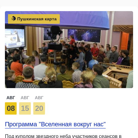
Пушкинская карта
АВГ
АВГ
АВГ
08
15
20
Программа "Вселенная вокруг нас"
Под куполом звездного неба участников сеансов в