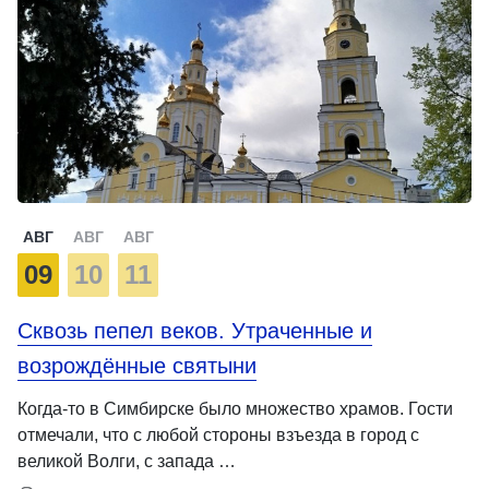
АВГ
АВГ
АВГ
09
10
11
Сквозь пепел веков. Утраченные и
возрождённые святыни
Когда-то в Симбирске было множество храмов. Гости
отмечали, что с любой стороны взъезда в город с
великой Волги, с запада …