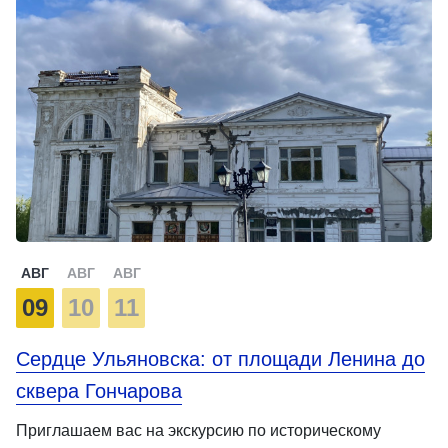
АВГ
АВГ
АВГ
09
10
11
Сердце Ульяновска: от площади Ленина до
сквера Гончарова
Приглашаем вас на экскурсию по историческому