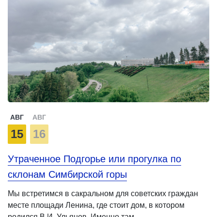
АВГ
АВГ
15
16
Утраченное Подгорье или прогулка по
склонам Симбирской горы
Мы встретимся в сакральном для советских граждан
месте площади Ленина, где стоит дом, в котором
родился В.И. Ульянов. Именно там …