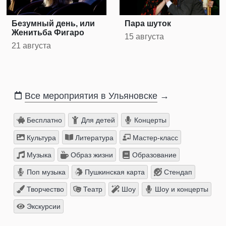
Безумный день, или
Пара шуток
Женитьба Фигаро
15 августа
21 августа
Все мероприятия в Ульяновске
→
Бесплатно
Для детей
Концерты
Культура
Литература
Мастер-класс
Музыка
Образ жизни
Образование
Поп музыка
Пушкинская карта
Стендап
Творчество
Театр
Шоу
Шоу и концерты
Экскурсии