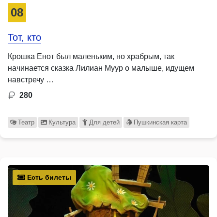
08
Тот, кто
Крошка Енот был маленьким, но храбрым, так
начинается сказка Лилиан Муур о малыше, идущем
навстречу …
280
Театр
Культура
Для детей
Пушкинская карта
Есть билеты