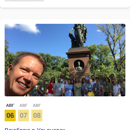
АВГ
АВГ
АВГ
06
07
08