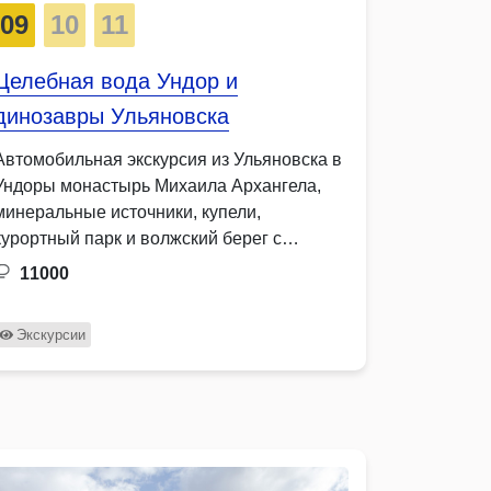
09
10
11
Целебная вода Ундор и
динозавры Ульяновска
Автомобильная экскурсия из Ульяновска в
Ундоры монастырь Михаила Архангела,
минеральные источники, купели,
курортный парк и волжский берег с
поиском окаменелостей, …
11000
Экскурсии