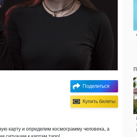
п
Поделиться
Купить билеты
ную карту и определим космограмму человека, а
и ситуации к картам таро!