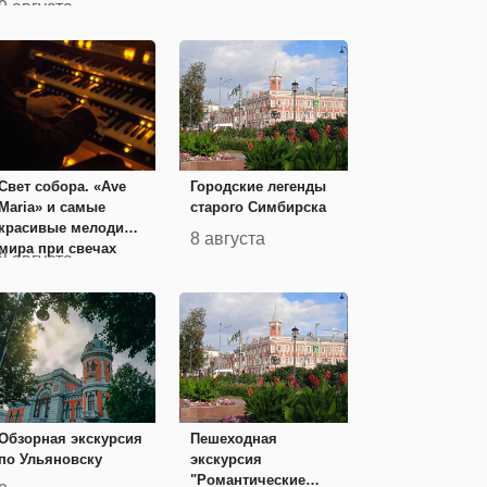
9 августа
Свет собора. «Ave
Городские легенды
Maria» и самые
старого Симбирска
красивые мелодии
8 августа
мира при свечах
8 августа
Обзорная экскурсия
Пешеходная
по Ульяновску
экскурсия
"Романтические