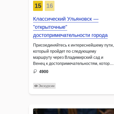
15
16
Классический Ульяновск —
"открыточные"
достопримечательности города
Присоединяйтесь к интереснейшему пути,
который пройдет по следующему
маршруту через Владимирский сад и
Венец к достопримечательностям, которы
связаны с фамилиями …
4900
Экскурсии