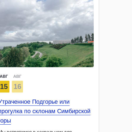
АВГ
АВГ
15
16
Утраченное Подгорье или
прогулка по склонам Симбирской
горы