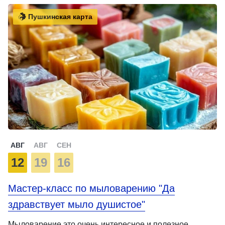
Пушкинская карта
АВГ
АВГ
СЕН
12
19
16
Мастер-класс по мыловарению "Да
здравствует мыло душистое"
Мыловарение это очень интересное и полезное