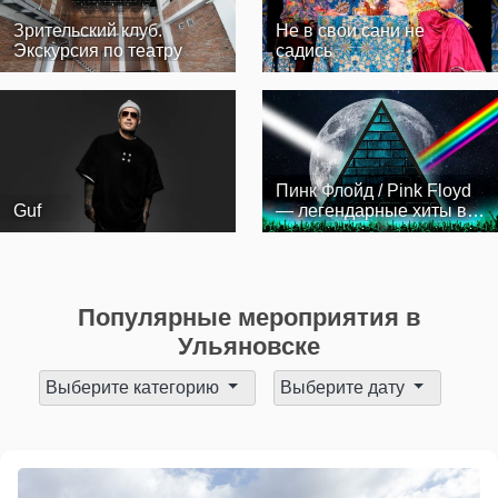
Зрительский клуб.
Не в свои сани не
Экскурсия по театру
садись
Пинк Флойд / Pink Floyd
Guf
— легендарные хиты в
сопр…
Популярные мероприятия в
Ульяновске
Выберите категорию
Выберите дату