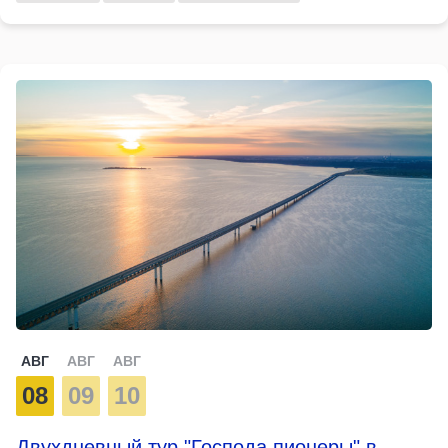
АВГ
АВГ
АВГ
08
09
10
Двухдневный тур "Господа пионеры" в