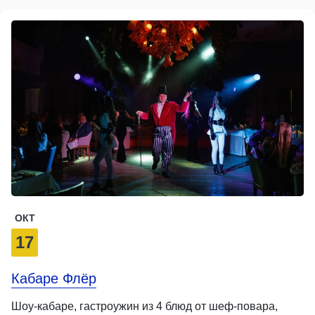
ОКТ
17
Кабаре Флёр
Шоу-кабаре, гастроужин из 4 блюд от шеф-повара,