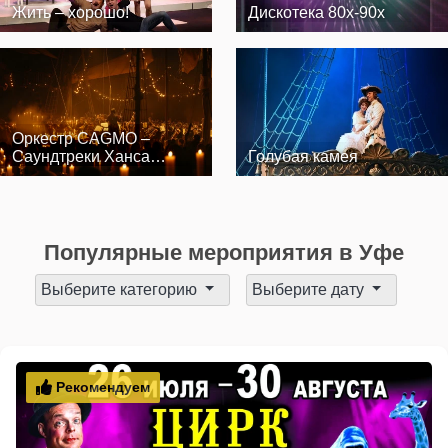
Жить – хорошо!
Дискотека 80х-90х
Оркестр CAGMO –
Саундтреки Ханса
Голубая камея
Циммера при свеч…
Популярные мероприятия в Уфе
Выберите категорию
Выберите дату
Рекомендуем