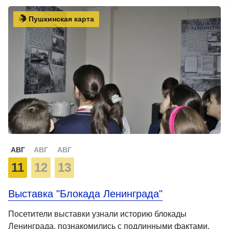
Пушкинская карта
АВГ
АВГ
АВГ
11
12
13
Выставка "Блокада Ленинграда"
Посетители выставки узнали историю блокады
Ленинграда, познакомились с подлинными фактами,