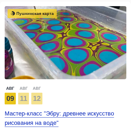
Пушкинская карта
АВГ
АВГ
АВГ
09
11
12
Мастер-класс "Эбру: древнее искусство
рисования на воде"