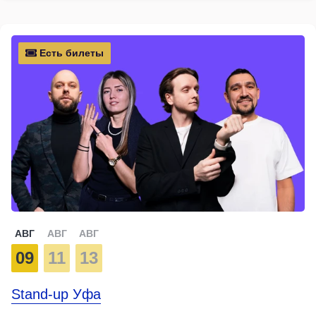
Есть билеты
АВГ
АВГ
АВГ
09
11
13
Stand-up Уфа