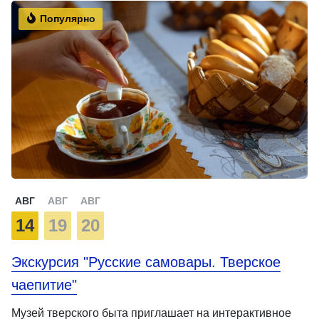
Популярно
АВГ
АВГ
АВГ
14
19
20
Экскурсия "Русские самовары. Тверское
чаепитие"
Музей тверского быта приглашает на интерактивное