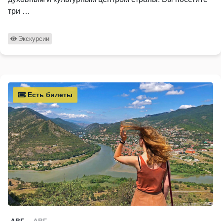
три …
Экскурсии
Есть билеты
АВГ
АВГ