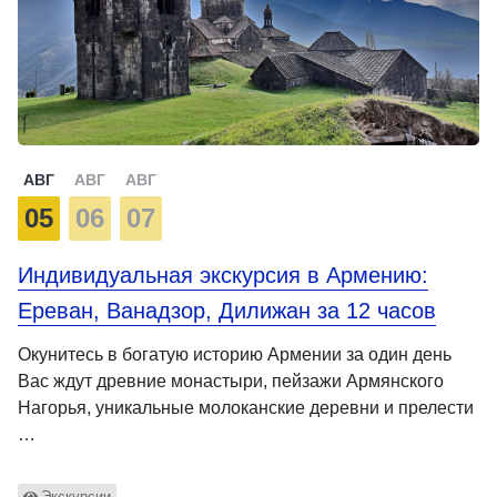
АВГ
АВГ
АВГ
05
06
07
Индивидуальная экскурсия в Армению:
Ереван, Ванадзор, Дилижан за 12 часов
Окунитесь в богатую историю Армении за один день
Вас ждут древние монастыри, пейзажи Армянского
Нагорья, уникальные молоканские деревни и прелести
…
Экскурсии