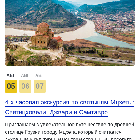
АВГ
АВГ
АВГ
05
06
07
4-х часовая экскурсия по святыням Мцхеты:
Светицховели, Джвари и Самтавро
Приглашаем в увлекательное путешествие по древней
столице Грузии городу Мцхета, который считается
духовным и культурным центром страны. Вы посетите