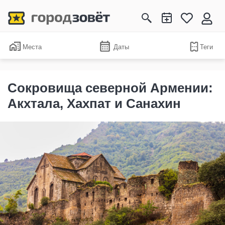
Места
Даты
Теги
Сокровища северной Армении:
Акхтала, Хахпат и Санахин