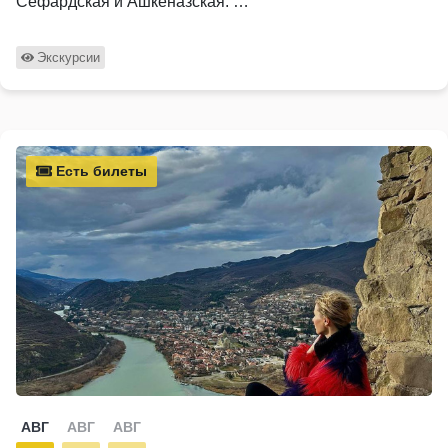
Сефардская и Ашкеназская. …
Экскурсии
Есть билеты
АВГ
АВГ
АВГ