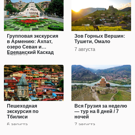
Групповая экскурсия
Зов Горных Вершин:
в Армению: Ахпат,
Тушети, Омало
озеро Севан и
7 августа
Ереванский Каскад
5 августа
Пешеходная
Вся Грузия за неделю
экскурсия по
— тур на 8 дней / 7
Тбилиси
ночей
6 августа
7 августа