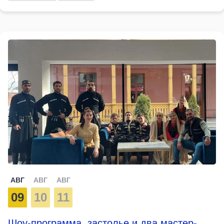
АВГ
АВГ
АВГ
09
10
11
Шоу-программа, застолье и два мастер-