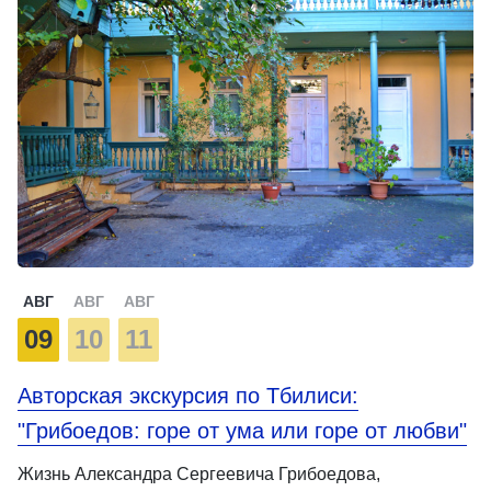
АВГ
АВГ
АВГ
09
10
11
Авторская экскурсия по Тбилиси:
"Грибоедов: горе от ума или горе от любви"
Жизнь Александра Сергеевича Грибоедова,