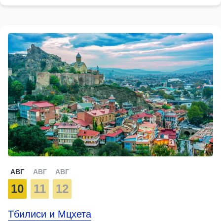
АВГ
АВГ
АВГ
10
11
12
Тбилиси и Мцхета