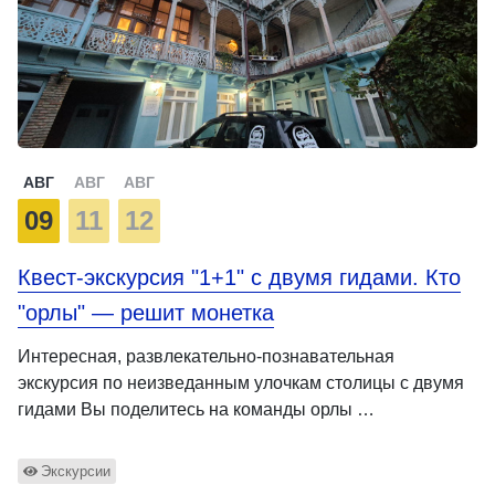
АВГ
АВГ
АВГ
09
11
12
Квест-экскурсия "1+1" с двумя гидами. Кто
"орлы" — решит монетка
Интересная, развлекательно-познавательная
экскурсия по неизведанным улочкам столицы с двумя
гидами Вы поделитесь на команды орлы …
Экскурсии