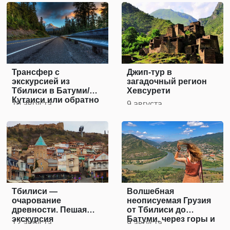
Трансфер с
Джип-тур в
экскурсией из
загадочный регион
Тбилиси в Батуми/
Хевсурети
Кутаиси или обратно
10 августа
9 августа
Тбилиси —
Волшебная
очарование
неописуемая Грузия
древности. Пешая
от Тбилиси до
экскурсия
Батуми, через горы и
12 августа
9 августа
пещеры