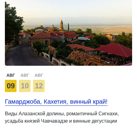
АВГ
АВГ
АВГ
09
10
12
Гамарджоба, Кахетия, винный край!
Виды Алазанской долины, романтичный Сигнахи,
усадьба князей Чавчавадзе и винные дегустации