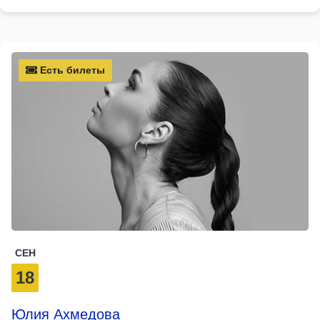
Есть билеты
СЕН
18
Юлия Ахмедова