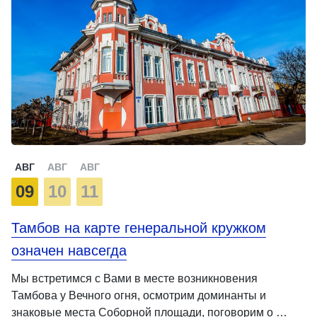
АВГ
АВГ
АВГ
09
10
11
Тамбов на карте генеральной кружком
означен навсегда
Мы встретимся с Вами в месте возникновения
Тамбова у Вечного огня, осмотрим доминанты и
знаковые места Соборной площади, поговорим о …