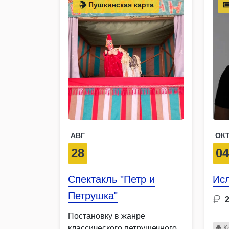
Пушкинская карта
АВГ
ОК
28
0
Спектакль "Петр и
Ис
Петрушка"
Постановку в жанре
классического петрушечного
К