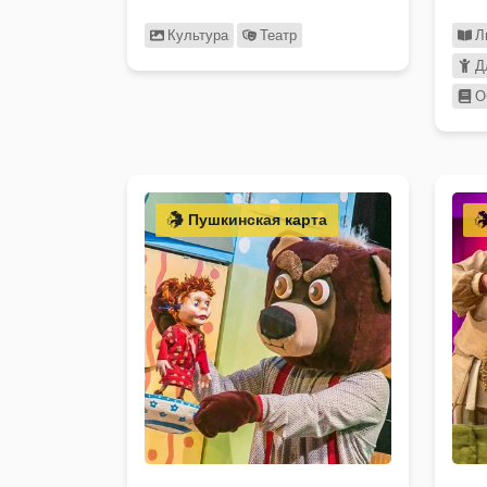
Пут
Культура
Театр
Л
Д
О
Пушкинская карта