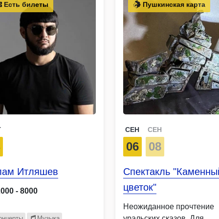
Есть билеты
Пушкинская карта
Т
СЕН
СЕН
4
06
08
лам Итляшев
Спектакль "Каменны
цветок"
2000 - 8000
Неожиданное прочтение
уральских сказов. Для
онцерты
Музыка