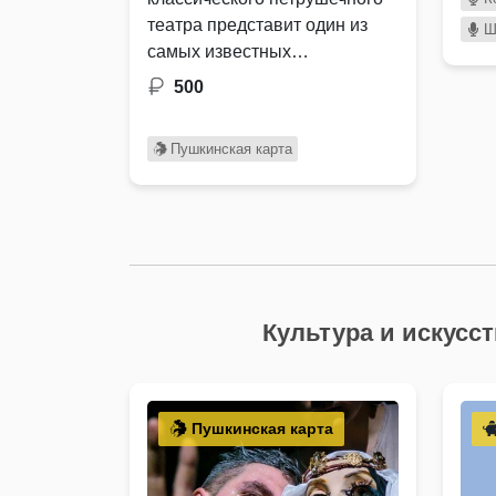
театра представит один из
Ш
самых известных
петрушечников России
500
петербуржец Александр …
Пушкинская карта
Культура и искусс
Пушкинская карта