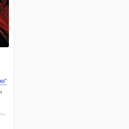
но"
т
-