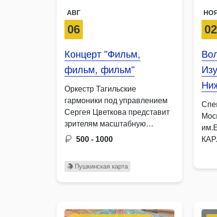
АВГ
НО
06
0
Концерт "Фильм,
Во
фильм, фильм"
Изу
Ни
Оркестр Тагильские
гармоники под управлением
Спе
Сергея Цветкова представит
Мос
зрителям масштабную
им.
музыкальную ретроспективу,
500 - 1000
КАР
объединившую культовые
НА 
саундтреки …
Мос
Пушкинская карта