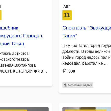
Я
АВГ
2
11
лшебник
Спектакль "Эвакуаци
мрудного Города г.
Тагил"
жний Тагил
Нижний Тагил город труд
доблести. В годы великой
ктакль артистов
войны город недосыпал и
ковского театра
недоедал, работал не …
Евгения Вахтангова
ЛСОН, КОТОРЫЙ ЖИВЕТ
500
КРЫШЕ 0 Артисты
ковского театра …
Активный отдых