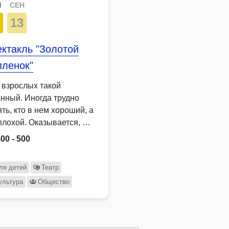
Н
СЕН
2
13
ктакль "Золотой
пленок"
 взрослых такой
анный. Иногда трудно
ть, кто в нем хороший, а
 плохой. Оказывается, …
00 - 500
ля детей
Театр
ультура
Общество