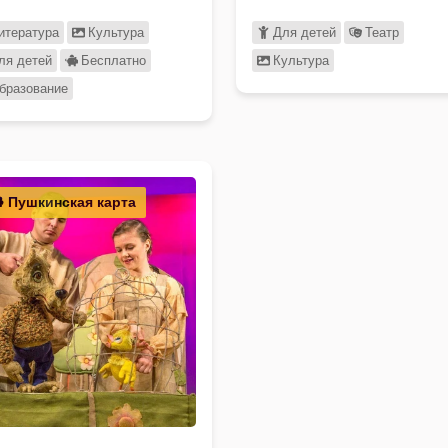
ешествие по Родине. В …
итература
Культура
Для детей
Театр
ля детей
Бесплатно
Культура
бразование
Пушкинская карта