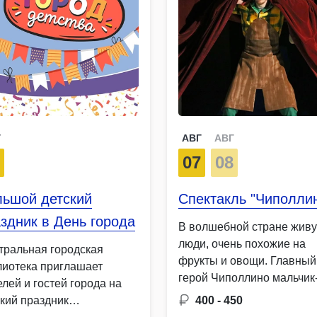
Г
АВГ
АВГ
8
07
08
льшой детский
Спектакль "Чиполли
здник в День города
В волшебной стране живу
люди, очень похожие на
тральная городская
фрукты и овощи. Главный
лиотека приглашает
герой Чиполлино мальчик
лей и гостей города на
луковка. …
ский праздник
400 - 450