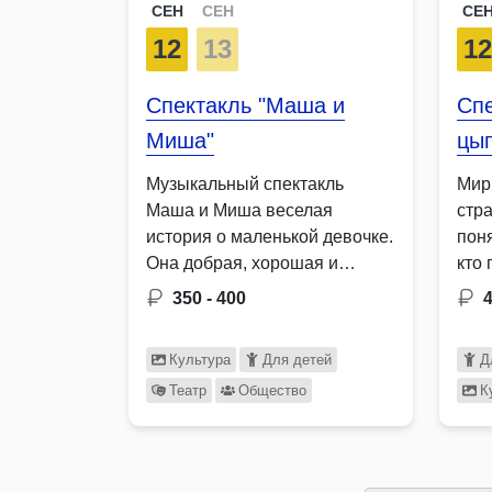
СЕН
СЕН
СЕ
12
13
1
Спектакль "Маша и
Спе
Миша"
цы
Музыкальный спектакль
Мир
Маша и Миша веселая
стр
история о маленькой девочке.
поня
Она добрая, хорошая и
кто
жизнерадостная, …
350 - 400
4
Культура
Для детей
Д
Театр
Общество
К