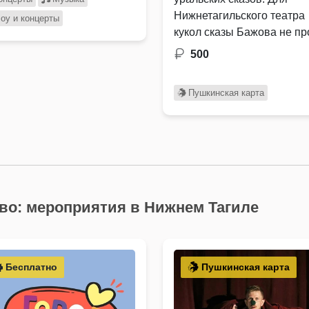
Нижнетагильского театра
оу и концерты
кукол сказы Бажова не пр
литература, а важная …
500
Пушкинская карта
тво: мероприятия в Нижнем Тагиле
Бесплатно
Пушкинская карта