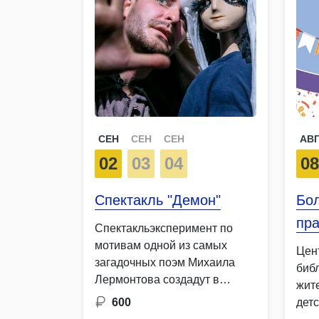
СЕН
СЕН
СЕН
АВ
02
03
04
0
Спектакль "Демон"
Бо
пра
Спектакльэксперимент по
мотивам одной из самых
Цен
загадочных поэм Михаила
биб
Лермонтова создадут в
жите
малом зале Нижнетагильского
600
дет
…