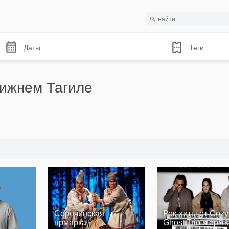
Даты
Теги
ижнем Тагиле
Сорочинская
Рок-хиты от Cozy
ярмарка
Ghost Trio и орке