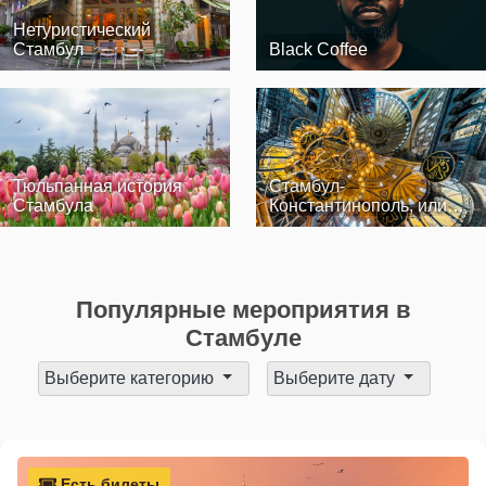
Нетуристический
Стамбул
Black Coffee
Тюльпанная история
Стамбул-
Стамбула
Константинополь, или
По следам Византии
Популярные мероприятия в
Стамбуле
Выберите категорию
Выберите дату
Есть билеты