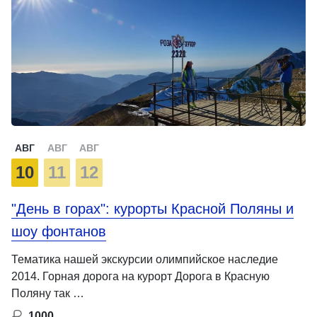
АВГ
АВГ
АВГ
10
11
12
"День в горах": курорты Красной Поляны и
шоу фонтанов
Тематика нашей экскурсии олимпийское наследие
2014. Горная дорога на курорт Дорога в Красную
Поляну так …
1000