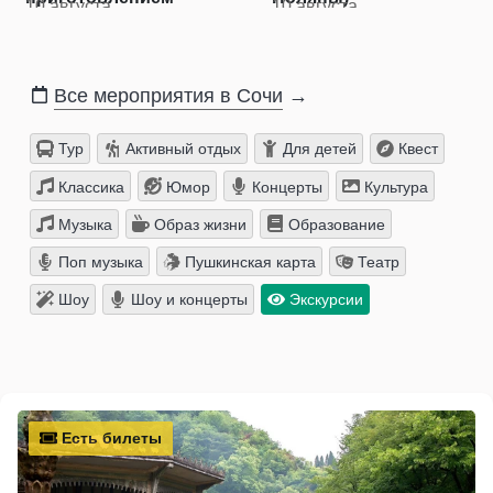
10 августа
10 августа
улова
Все мероприятия в Сочи
→
Тур
Активный отдых
Для детей
Квест
Классика
Юмор
Концерты
Культура
Музыка
Образ жизни
Образование
Поп музыка
Пушкинская карта
Театр
Шоу
Шоу и концерты
Экскурсии
Есть билеты