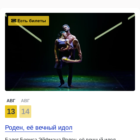
Есть билеты
АВГ
АВГ
13
14
Роден, её вечный идол
Балет Бориса Эйфмана Роден, её вечный идол