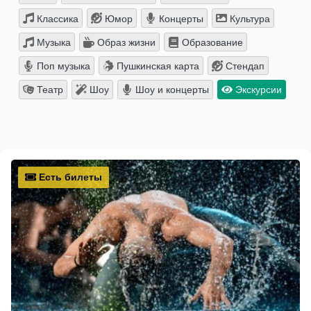
Классика
Юмор
Концерты
Культура
Музыка
Образ жизни
Образование
Поп музыка
Пушкинская карта
Стендап
Театр
Шоу
Шоу и концерты
Экскурсии
Есть билеты