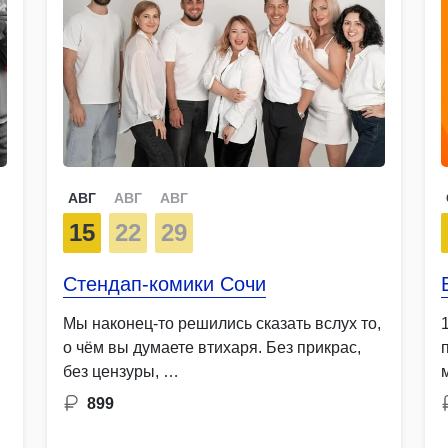
АВГ
АВГ
АВГ
15
22
29
Стендап-комики Сочи
Мы наконец-то решились сказать вслух то,
о чём вы думаете втихаря. Без прикрас,
без цензуры, …
899