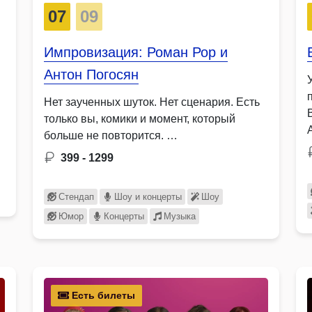
07
09
Импровизация: Роман Рор и
Антон Погосян
Нет заученных шуток. Нет сценария. Есть
только вы, комики и момент, который
больше не повторится. …
399 - 1299
Стендап
Шоу и концерты
Шоу
Юмор
Концерты
Музыка
Есть билеты