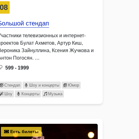
08
Большой стендап
Участники телевизионных и интернет-
проектов Булат Ахметов, Артур Киш,
Вероника Зайнуллина, Ксения Жучкова и
Антон Погосян. …
599 - 1999
Стендап
Шоу и концерты
Юмор
Шоу
Концерты
Музыка
Есть билеты