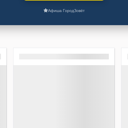
Афиша ГородЗовёт