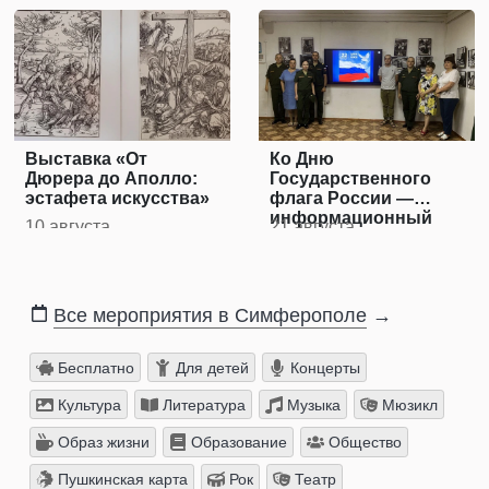
Выставка «От
Ко Дню
Дюрера до Аполло:
Государственного
эстафета искусства»
флага России —
информационный
10 августа
21 августа
час
Все мероприятия в Симферополе
→
Бесплатно
Для детей
Концерты
Культура
Литература
Музыка
Мюзикл
Образ жизни
Образование
Общество
Пушкинская карта
Рок
Театр