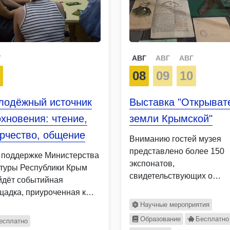
Г
АВГ
АВГ
АВГ
2
08
09
10
лодёжный источник
Выставка "Открыват
хновения: чтение,
земли Крымской"
рчество, общение
Вниманию гостей музея
представлено более 150
 поддержке Министерства
экспонатов,
ьтуры Республики Крым
свидетельствующих о
йдёт событийная
научных исследованиях
щадка, приуроченная к
членов Русского
дународному дню
Научные мероприятия
географического общест
одежи. В …
Образование
Бесплатно
есплатно