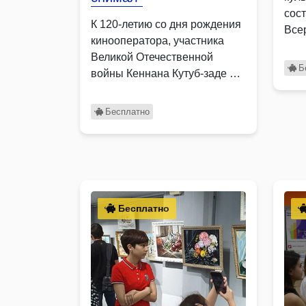
сос
К 120-летию со дня рождения
Все
кинооператора, участника
мер
Великой Отечественной
инт
Б
войны Кеннана Кутуб-заде в
библиотеке состоится …
Бесплатно
Бесплатно