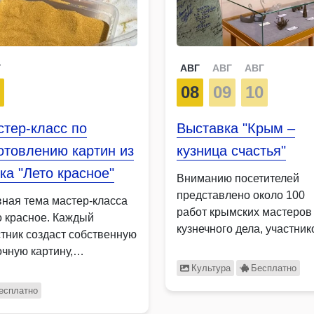
Г
АВГ
АВГ
АВГ
9
08
09
10
тер-класс по
Выставка "Крым –
отовлению картин из
кузница счастья"
ка "Лето красное"
Вниманию посетителей
представлено около 100
вная тема мастер-класса
работ крымских мастеров
о красное. Каждый
кузнечного дела, участник
стник создаст собственную
Гильдии кузнецов России,
очную картину,
бражающую яркие летние
Культура
Бесплатно
еты …
есплатно