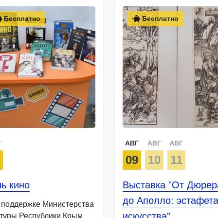
Бесплатно
Бесплатно
Г
АВГ
АВГ
АВГ
9
09
10
11
ь кино
Выставка "От Дюрер
до Аполло: эстафет
 поддержке Министерства
искусства"
ьтуры Республики Крым