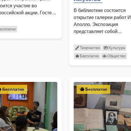
тоится участие во
В библиотеке состоится
российской акции. Гостей
открытие галереи работ 
оприятия ждет
Аполло. Экспозиция
ересный …
есплатно
представляет собой
творческий диалог между
эпохами. …
Творчество
Культура
Бесплатно
Общество
Бесплатно
Бесплатно