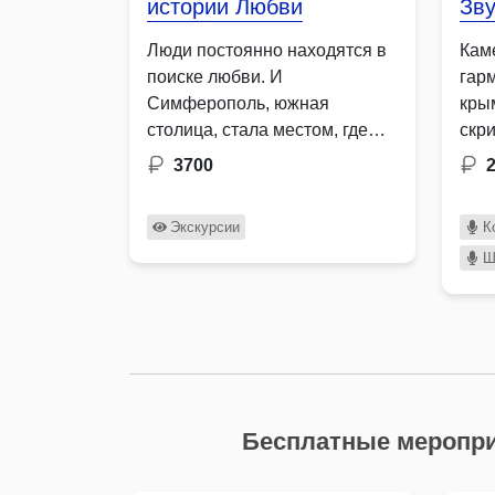
истории Любви
Зву
Люди постоянно находятся в
Кам
поиске любви. И
гар
Симферополь, южная
кры
столица, стала местом, где
скр
многие известные поэты,
Ден
3700
писатели, композиторы и
вея
государственные …
Экскурсии
К
Ш
Бесплатные меропри