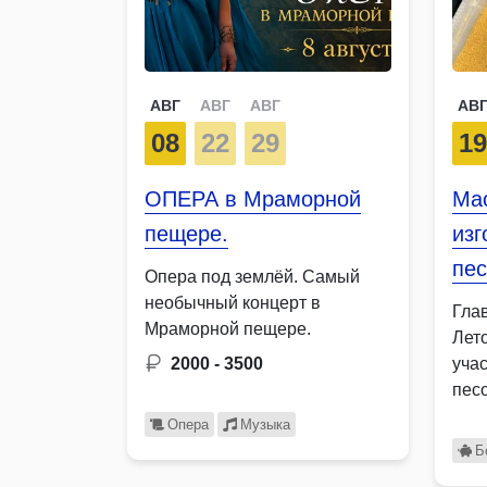
АВГ
АВГ
АВГ
АВ
08
22
29
1
ОПЕРА в Мраморной
Мас
пещере.
изг
пес
Опера под землёй. Самый
необычный концерт в
Гла
Мраморной пещере.
Лет
2000 - 3500
уча
пес
изо
Опера
Музыка
сюж
Б