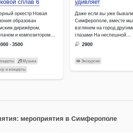
ковой сплав 6
удивляет
ерный оркестр Новая
Даже если вы уже бывали
мония образован
Симферополе, вместе мы
мским дирижёром,
взглянем на город другим
ипачом и композитором
глазами На неспешной
исом Карловым как новое
прогулке по центру я …
2000 - 3500
2900
ние …
онцерты
Музыка
Экскурсии
оу и концерты
ятия: мероприятия в Симферополе