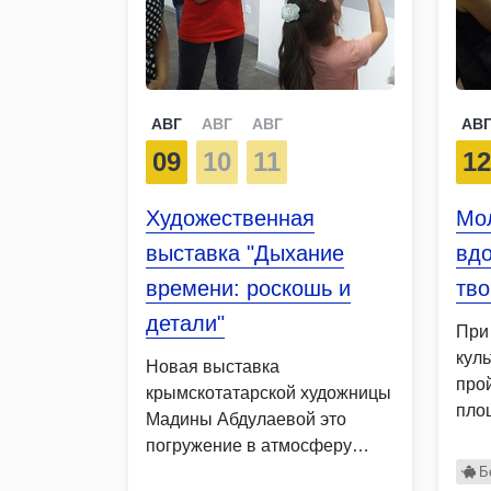
АВГ
АВГ
АВГ
АВ
09
10
11
1
Художественная
Мо
выставка "Дыхание
вдо
времени: роскошь и
тво
детали"
При
кул
Новая выставка
про
крымскотатарской художницы
пло
Мадины Абдулаевой это
Меж
погружение в атмосферу
мол
ушедших эпох, где каждая
Б