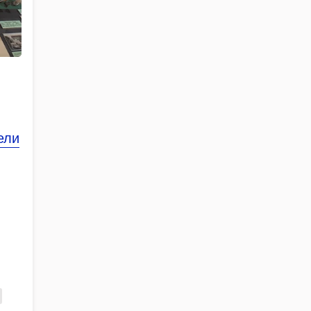
ели
ва …