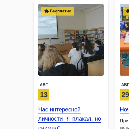
Бесплатно
АВГ
АВ
13
2
Час интересной
Ноч
личности "Я плакал, но
При
снимал"
кул