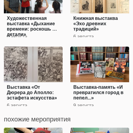
Художественная
Книжная выстаква
выставка «Дыхание
«Эхо древних
времени: роскошь и
традиций»
детали»
6 августа
6 августа
Выставка «От
Выставка-память «И
Дюрера до Аполло:
превратился город в
эстафета искусства»
пепел...»
6 августа
9 августа
похожие мероприятия