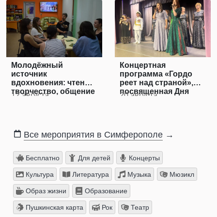
Молодёжный
Концертная
источник
программа «Гордо
вдохновения: чтение,
реет над страной»,
творчество, общение
посвященная Дня
12 августа
20 августа
Государственного
Флага
Все мероприятия в Симферополе
→
Бесплатно
Для детей
Концерты
Культура
Литература
Музыка
Мюзикл
Образ жизни
Образование
Пушкинская карта
Рок
Театр