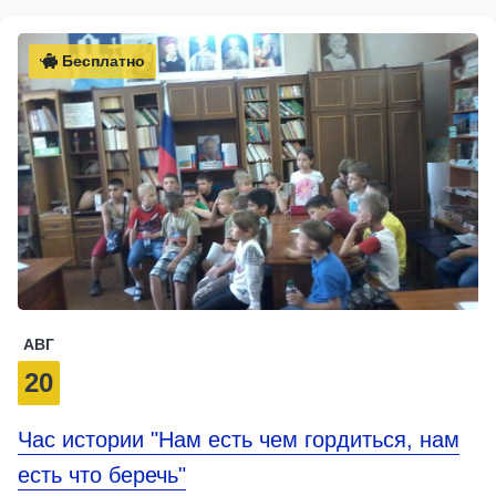
Бесплатно
АВГ
20
Час истории "Нам есть чем гордиться, нам
есть что беречь"