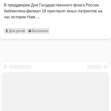
В преддверии Дня Государственного флага России
библиотека-филиал 18 пригласит юных патриотов на
час истории Нам …
Для детей
Бесплатно
Бесплатно
Для детей
Концерты
Культура
Литература
Музыка
Мюзикл
Образ жизни
Образование
Пушкинская карта
Рок
Театр
Шоу и концерты