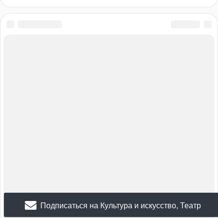
Организаторам мероприятий
Вы можете добавить свое мероприятие на сайт и обновить
информацию.
Управляйте своими мероприятиями в контрольной панели
организатора.
Добавьте мероприятие бесплатно
Мы используем cookies для сбора обезличенных персональных
данных. Они помогают настраивать рекламу и анализировать
трафик. Оставаясь на сайте, вы соглашаетесь на сбор таких
данных.
Правила пользования сайтом
Политика в отношении обработки персональных данных
Подписаться на Культура и искусство, Театр