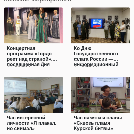
Концертная
Ко Дню
программа «Гордо
Государственного
реет над страной»,
флага России —
посвященная Дня
информационный
20 августа
21 августа
Государственного
час
Флага
Час интересной
Час памяти и славы
личности «Я плакал,
«Сквозь пламя
но снимал»
Курской битвы»