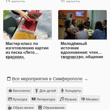
13 августа
21 августа
Мастер-класс по
Молодёжный
изготовлению картин
источник
из песка «Лето
вдохновения: чтение,
красное»
творчество, общение
19 августа
12 августа
Все мероприятия в Симферополе
→
Бесплатно
Для детей
Концерты
Культура
Литература
Музыка
Мюзикл
Образ жизни
Образование