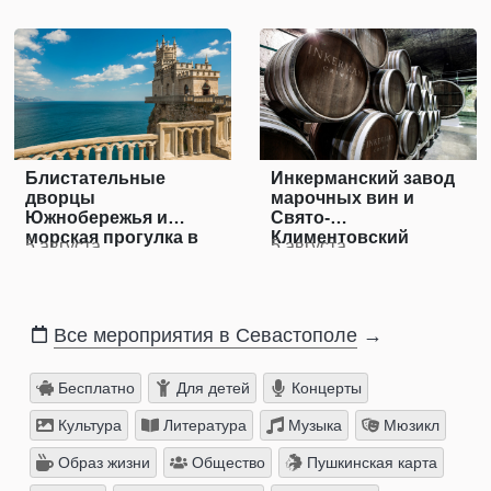
Блистательные
Инкерманский завод
дворцы
марочных вин и
Южнобережья и
Свято-
морская прогулка в
Климентовский
5 августа
5 августа
Ялту
пещерный
монастырь
Все мероприятия в Севастополе
→
Бесплатно
Для детей
Концерты
Культура
Литература
Музыка
Мюзикл
Образ жизни
Общество
Пушкинская карта