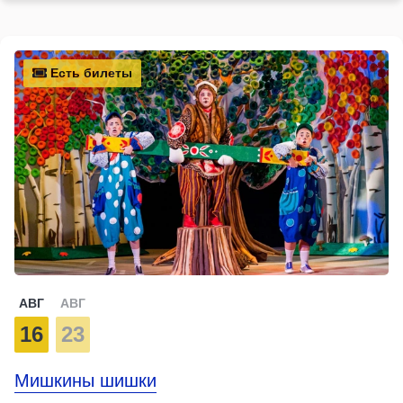
Есть билеты
АВГ
АВГ
16
23
Мишкины шишки