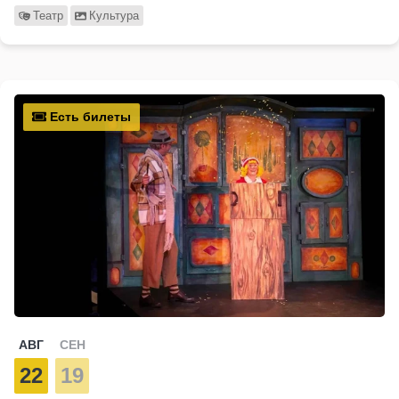
Театр
Культура
Есть билеты
АВГ
СЕН
22
19