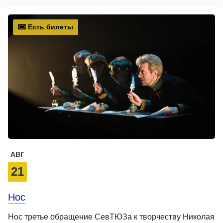
Есть билеты
АВГ
21
Нос
Нос третье обращение СевТЮЗа к творчеству Николая