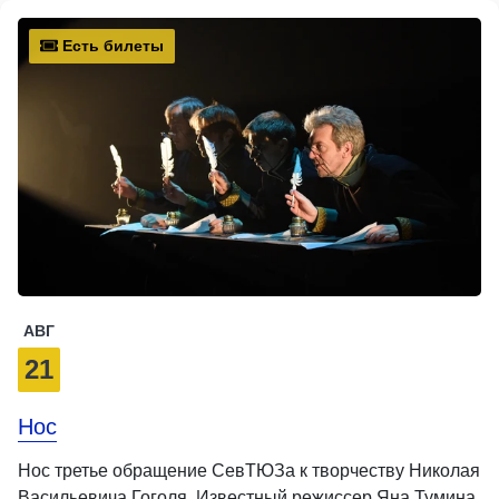
Есть билеты
АВГ
21
Нос
Нос третье обращение СевТЮЗа к творчеству Николая
Васильевича Гоголя. Известный режиссер Яна Тумина