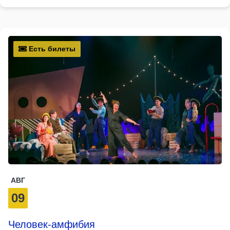
Есть билеты
АВГ
09
Человек-амфибия