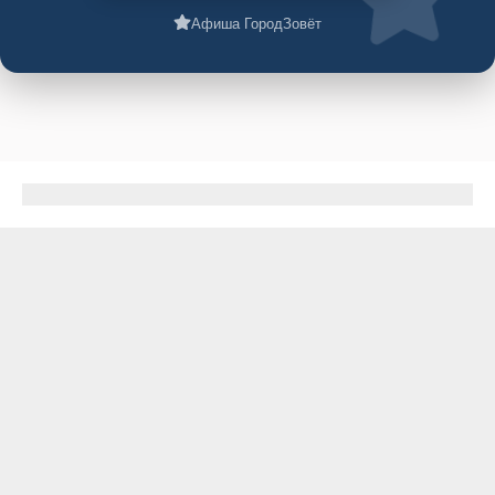
Афиша ГородЗовёт