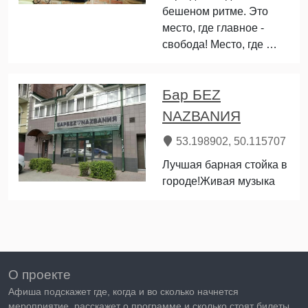
бешеном ритме. Это
место, где главное -
свобода! Место, где …
Бар БЕZ
NАZВАNИЯ
53.198902, 50.115707
Лучшая барная стойка в
городе!Живая музыка
О проекте
Афиша подскажет где, когда и во сколько начнется
мероприятие, расскажет о программе и сколько стоят билеты.