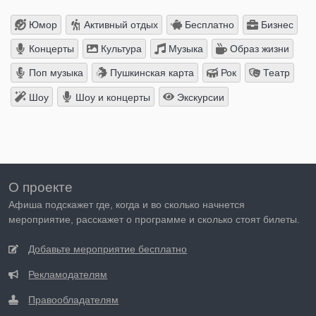
Юмор
Активный отдых
Бесплатно
Бизнес
Концерты
Культура
Музыка
Образ жизни
Поп музыка
Пушкинская карта
Рок
Театр
Шоу
Шоу и концерты
Экскурсии
О проекте
Афиша подскажет где, когда и во сколько начнется
мероприятие, расскажет о программе и сколько стоят билеты.
Добавьте мероприятие бесплатно
Рекламодателям
Правообладателям