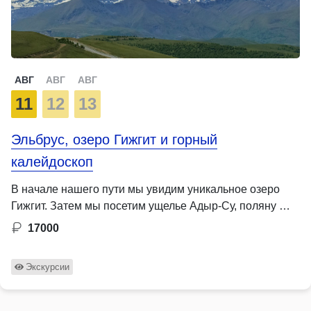
АВГ
АВГ
АВГ
11
12
13
Эльбрус, озеро Гижгит и горный
калейдоскоп
В начале нашего пути мы увидим уникальное озеро
Гижгит. Затем мы посетим ущелье Адыр-Су, поляну …
17000
Экскурсии