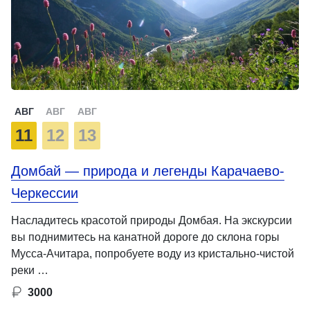
АВГ
АВГ
АВГ
11
12
13
Домбай — природа и легенды Карачаево-
Черкессии
Насладитесь красотой природы Домбая. На экскурсии
вы поднимитесь на канатной дороге до склона горы
Мусса-Ачитара, попробуете воду из кристально-чистой
реки …
3000