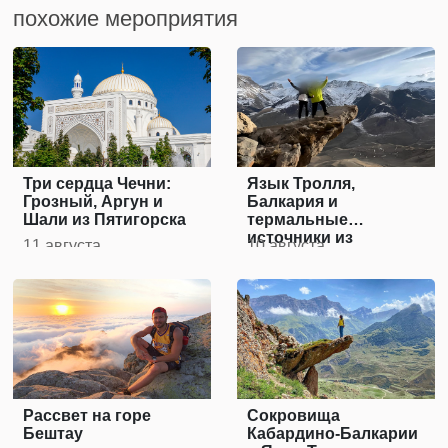
похожие мероприятия
Три сердца Чечни:
Язык Тролля,
Грозный, Аргун и
Балкария и
Шали из Пятигорска
термальные
источники из
11 августа
10 августа
Пятигорска
Рассвет на горе
Сокровища
Бештау
Кабардино-Балкарии