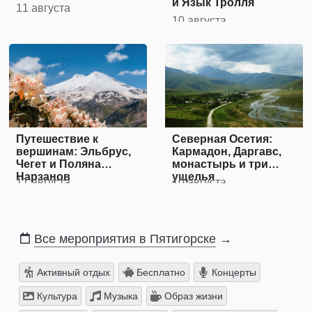
и Язык Тролля
11 августа
10 августа
Путешествие к
Северная Осетия:
вершинам: Эльбрус,
Кармадон, Даргавс,
Чегет и Поляна
монастырь и три
Нарзанов
ущелья
11 августа
10 августа
Все мероприятия в Пятигорске
→
Активный отдых
Бесплатно
Концерты
Культура
Музыка
Образ жизни