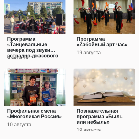
Программа
Программа
«Танцевальные
«Zабойный арт-час»
вечера под звуки
19 августа
эстрадно-джазового
9 августа
оркестра»
Профильная смена
Познавательная
«Многоликая Россия»
программа «Быль
или небыль»
10 августа
19 августа