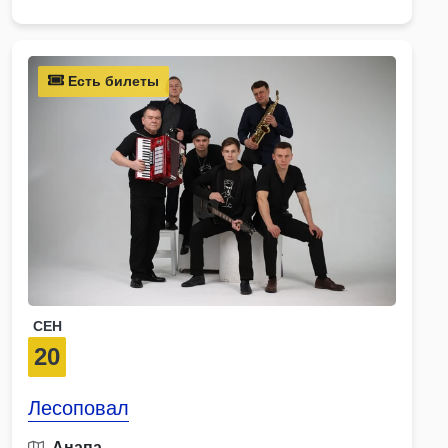
Есть билеты
СЕН
20
Лесоповал
Анапа