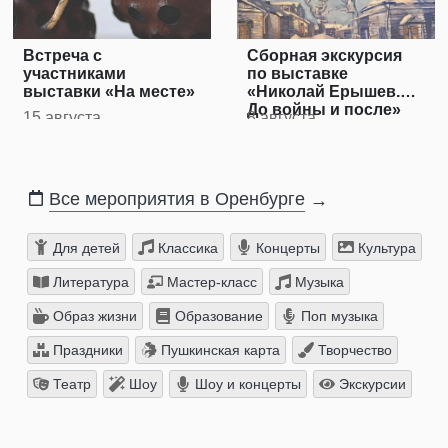
Встреча с
Сборная экскурсия
участниками
по выставке
выставки «На месте»
«Николай Ерышев.
До войны и после»
15 августа
8 августа
Все мероприятия в Оренбурге
→
Для детей
Классика
Концерты
Культура
Литература
Мастер-класс
Музыка
Образ жизни
Образование
Поп музыка
Праздники
Пушкинская карта
Творчество
Театр
Шоу
Шоу и концерты
Экскурсии