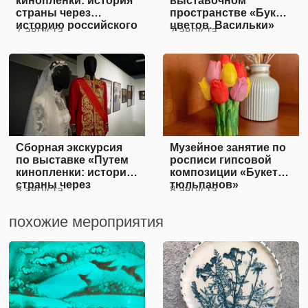
кинопленки: история
выставочном
страны через
пространстве «Букет
историю российского
цветов. Васильки»
7 августа
7 августа
кинематографа»
Сборная экскурсия
Музейное занятие по
по выставке «Путем
росписи гипсовой
кинопленки: история
композиции «Букет
страны через
тюльпанов»
8 августа
8 августа
историю российского
кинематографа»
похожие мероприятия