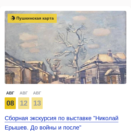
Пушкинская карта
АВГ
АВГ
АВГ
08
12
13
Сборная экскурсия по выставке "Николай
Ерышев. До войны и после"