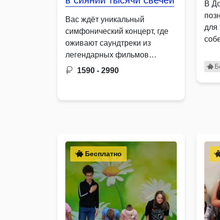
в сиянии тысячи свечей
В Д
поз
Вас ждёт уникальный
для
симфонический концерт, где
соб
оживают саундтреки из
здо
легендарных фильмов
Титаник Игра престолов
Б
1590 - 2990
Бригада …
Бесплатно