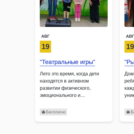
АВГ
АВ
19
1
"Театральные игры"
"Ры
Лето это время, когда дети
Дом
находятся в активном
ребя
развитии физического,
каж
эмоционального и
уни
социального планов.
кар
Помните, …
Бесплатно
Б