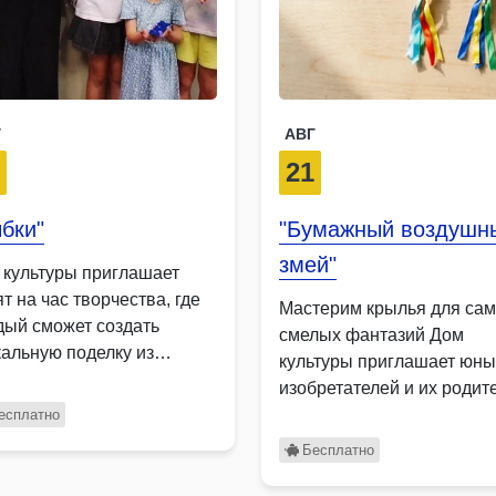
Г
АВГ
9
21
бки"
"Бумажный воздушн
змей"
 культуры приглашает
т на час творчества, где
Мастерим крылья для са
дый сможет создать
смелых фантазий Дом
кальную поделку из
культуры приглашает юны
тона …
изобретателей и их родит
на …
есплатно
Бесплатно