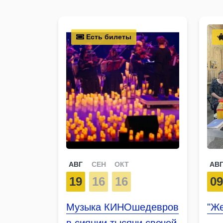
Есть билеты
АВГ
СЕН
ОКТ
АВ
19
16
16
0
Музыка КИНОшедевров
"Ж