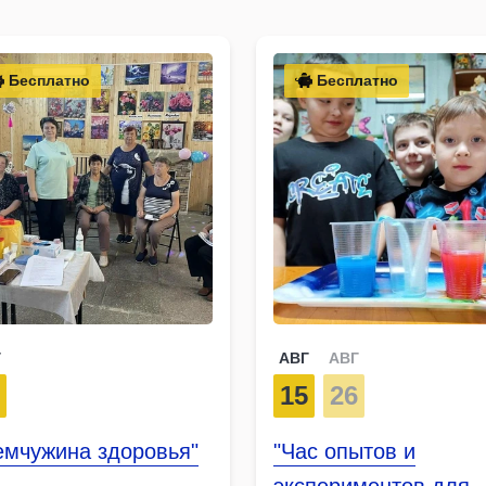
Бесплатно
Бесплатно
Г
АВГ
АВГ
9
15
26
емчужина здоровья"
"Час опытов и