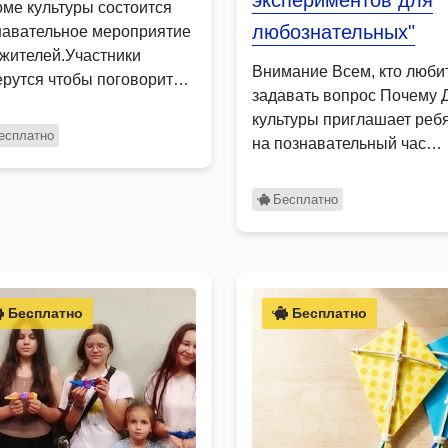
экспериментов для
оме культуры состоится
любознательных"
навательное мероприятие
 жителей.Участники
Внимание Всем, кто люби
ерутся чтобы поговорить о
задавать вопрос Почему 
ровье, обсудят что …
культуры приглашает реб
есплатно
на познавательный час
опытов …
Бесплатно
Бесплатно
Бесплатно