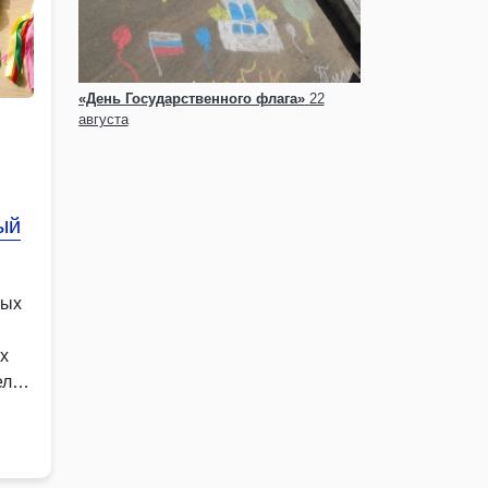
«День Государственного флага»
22
августа
ый
мых
х
елей