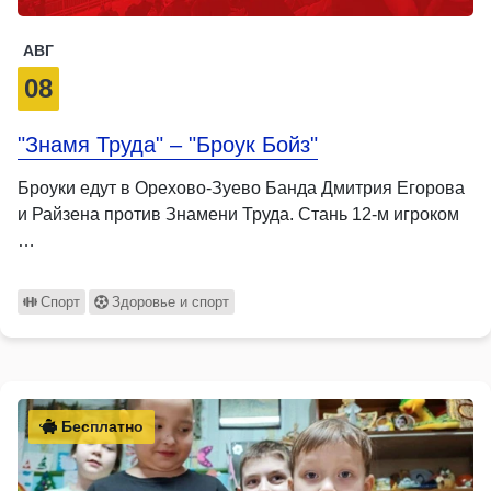
АВГ
08
"Знамя Труда" – "Броук Бойз"
Броуки едут в Орехово-Зуево Банда Дмитрия Егорова
и Райзена против Знамени Труда. Стань 12-м игроком
…
Спорт
Здоровье и спорт
Бесплатно