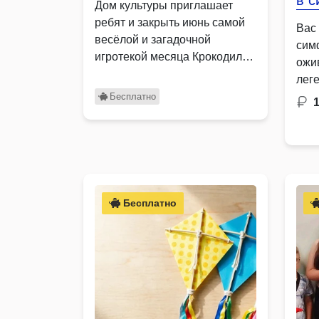
в с
Дом культуры приглашает
ребят и закрыть июнь самой
Вас
весёлой и загадочной
сим
игротекой месяца Крокодил
ожи
Это …
лег
Тит
Бесплатно
Бри
Бесплатно