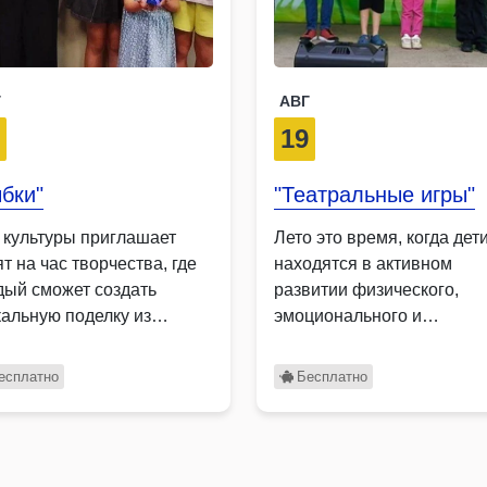
Г
АВГ
9
19
бки"
"Театральные игры"
 культуры приглашает
Лето это время, когда дет
т на час творчества, где
находятся в активном
дый сможет создать
развитии физического,
кальную поделку из
эмоционального и
тона …
социального планов.
Помните, …
есплатно
Бесплатно