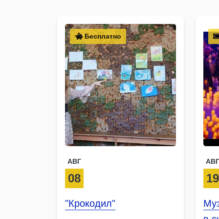
Бесплатно
АВГ
АВ
08
1
"Крокодил"
Му