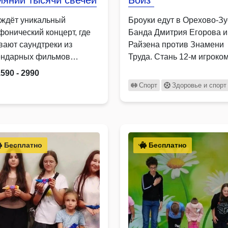
иянии тысячи свечей
Бойз"
 ждёт уникальный
Броуки едут в Орехово-З
фонический концерт, где
Банда Дмитрия Егорова и
вают саундтреки из
Райзена против Знамени
ендарных фильмов
Труда. Стань 12-м игроко
аник Игра престолов
1590 - 2990
гада …
Спорт
Здоровье и спорт
Бесплатно
Бесплатно