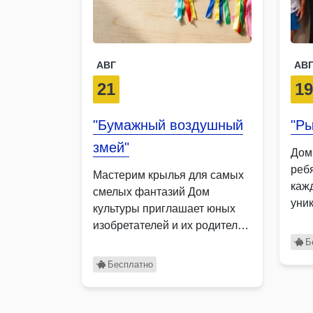
АВГ
АВ
21
1
"Бумажный воздушный
"Ры
змей"
Дом
ребя
Мастерим крылья для самых
каж
смелых фантазий Дом
уни
культуры приглашает юных
кар
изобретателей и их родителей
на …
Б
Бесплатно