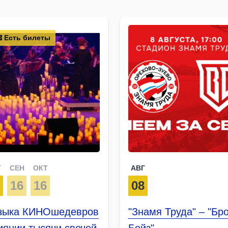
Есть билеты
Г
СЕН
ОКТ
АВГ
9
16
16
08
зыка КИНОшедевров
"Знамя Труда" – "Бр