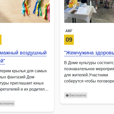
Г
АВГ
1
09
умажный воздушный
"Жемчужина здоровь
й"
В Доме культуры состоитс
познавательное меропри
терим крылья для самых
для жителей.Участники
лых фантазий Дом
соберутся чтобы поговори
ьтуры приглашает юных
здоровье, обсудят что …
бретателей и их родителей
…
Бесплатно
есплатно