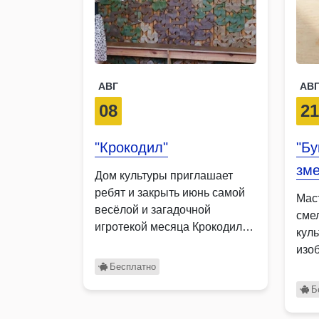
АВГ
АВ
08
2
"Крокодил"
"Б
зме
Дом культуры приглашает
ребят и закрыть июнь самой
Мас
весёлой и загадочной
сме
игротекой месяца Крокодил
кул
Это …
изо
на 
Бесплатно
Б