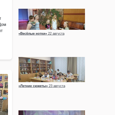
т
Дом
ят
«Весёлые нотки»
22 августа
«Летние сюжеты»
23 августа