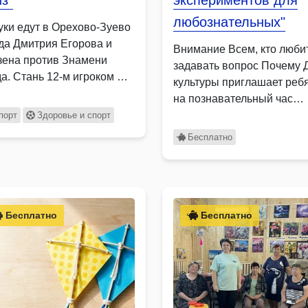
з"
экспериментов для
любознательных"
уки едут в Орехово-Зуево
да Дмитрия Егорова и
Внимание Всем, кто люби
зена против Знамени
задавать вопрос Почему 
да. Стань 12-м игроком …
культуры приглашает реб
на познавательный час
опытов …
порт
Здоровье и спорт
Бесплатно
Бесплатно
Бесплатно