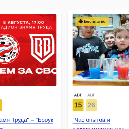
Бесплатно
Г
АВГ
АВГ
8
15
26
амя Труда" – "Броук
"Час опытов и