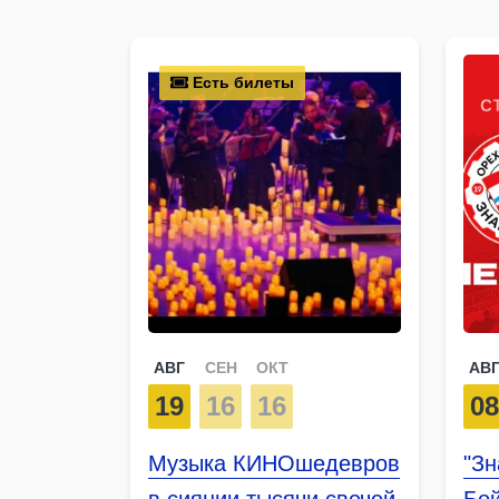
Есть билеты
АВГ
СЕН
ОКТ
АВ
19
16
16
0
Музыка КИНОшедевров
"Зн