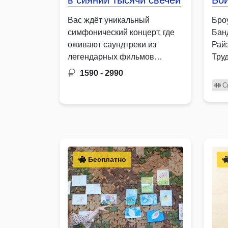
в сиянии тысячи свечей
Бой
Вас ждёт уникальный
Бро
симфонический концерт, где
Бан
оживают саундтреки из
Рай
легендарных фильмов
Тру
Титаник Игра престолов
1590 - 2990
Бригада …
С
Бесплатно