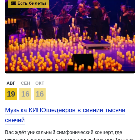
Есть билеты
АВГ
СЕН
ОКТ
19
16
16
Музыка КИНОшедевров в сиянии тысячи
свечей
Вас ждёт уникальный симфонический концерт, где
оживают саундтреки из легендарных фильмов Титаник