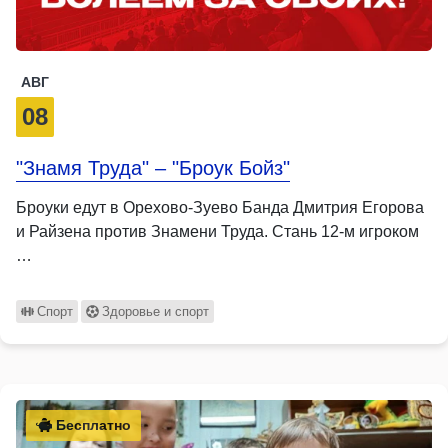
АВГ
08
"Знамя Труда" – "Броук Бойз"
Броуки едут в Орехово-Зуево Банда Дмитрия Егорова
и Райзена против Знамени Труда. Стань 12-м игроком
…
Спорт
Здоровье и спорт
Бесплатно