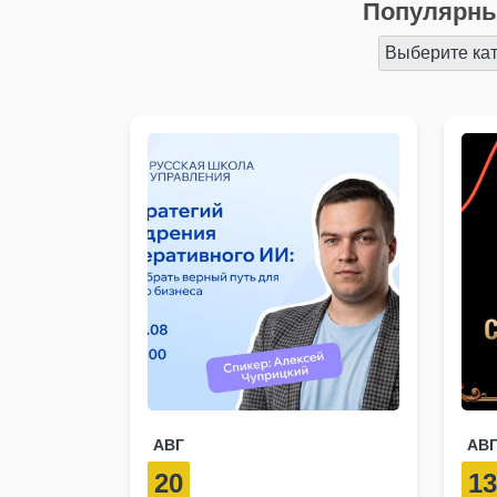
Популярны
Выберите ка
АВГ
АВ
20
1