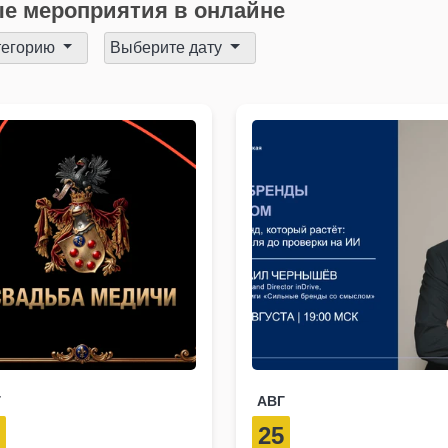
е мероприятия в онлайне
тегорию
Выберите дату
Г
АВГ
3
25