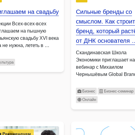
иглашаем на свадьбу
Сильные бренды со
смыслом. Как строит
екции Всех-всех-всех
бренд, который раст
глашаем на пышную
льянскую свадьбу XVI века
от ДНК основателя 
 не нужна, лететь в …
Скандинавская Школа
Экономики приглашает на
ультура
вебинар с Михаилом
Чернышёвым Global Bran
Director inDrive
Бизнес
Бизнес-семинар
Онлайн
Рекомендуем