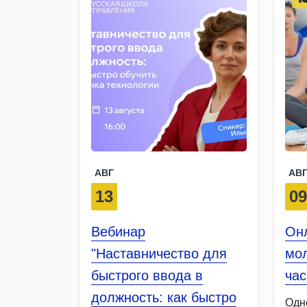
АВГ
АВ
13
0
Вебинар
Он
"Наставничество для
мол
быстрого ввода в
ча
должность: как быстро
Одн