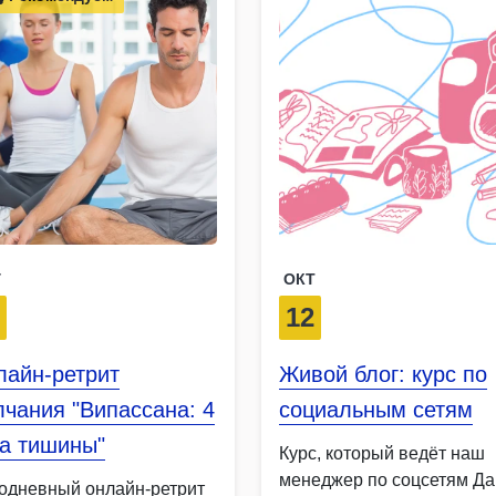
Г
ОКТ
9
12
лайн-ретрит
Живой блог: курс по
чания "Випассана: 4
социальным сетям
са тишины"
Курс, который ведёт наш
менеджер по соцсетям Д
одневный онлайн-ретрит