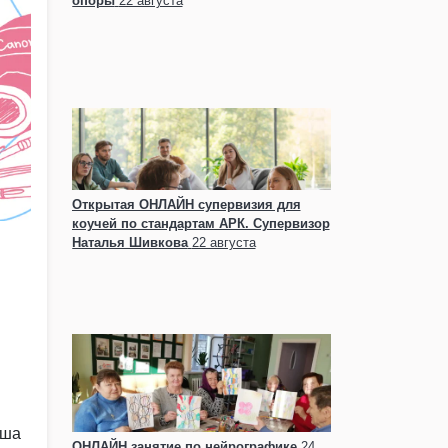
опоры
22 августа
Открытая ОНЛАЙН супервизия для
коучей по стандартам АРК. Супервизор
Наталья Шивкова
22 августа
аша
ОНЛАЙН занятие по нейрографике
24