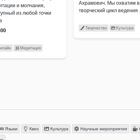
Ахрамович. Мы охватим в
итации и молчания,
творческий цикл ведения
тупный из любой точки
а
Творчество
Культура
500
нлайн
Медитация
Языки
Квиз
Культура
Научные мероприятия
во