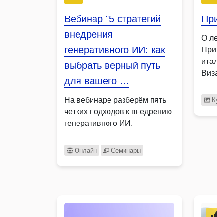
Вебинар "5 стратегий
Пр
внедрения
О л
генеративного ИИ: как
При
ита
выбрать верный путь
Виза
для вашего …
На вебинаре разберём пять
К
чётких подходов к внедрению
генеративного ИИ.
Онлайн
Семинары