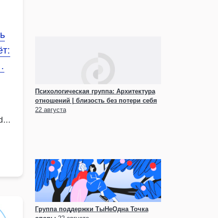
ь
ёт:
…
Психологическая группа: Архитектура
отношений | близость без потери себя
22 августа
d
Группа поддержки ТыНеОдна Точка