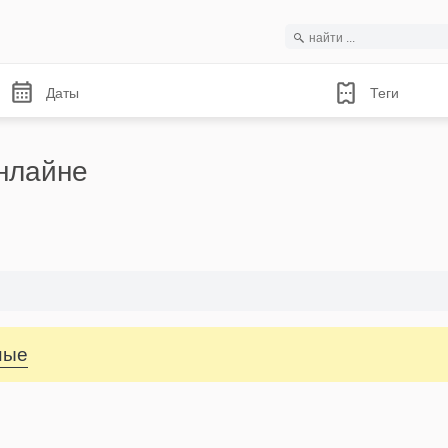
Даты
Теги
нлайне
ные