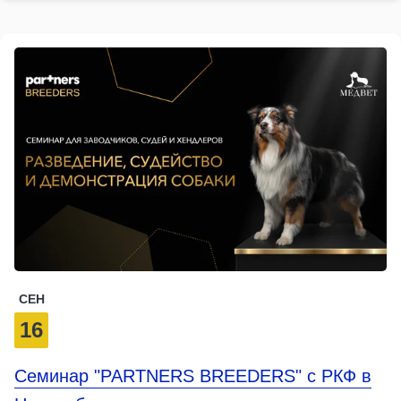
СЕН
16
Семинар "PARTNERS BREEDERS" c РКФ в